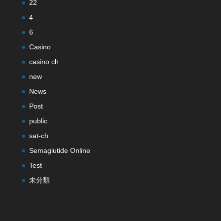
22
4
6
Casino
casino ch
new
News
Post
public
sat-ch
Semaglutide Online
Test
未分類