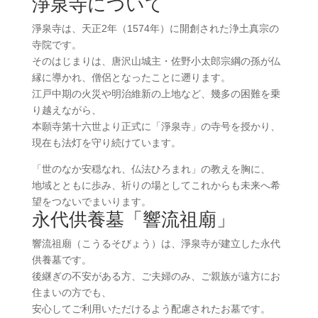
淨泉寺について
淨泉寺は、天正2年（1574年）に開創された浄土真宗の
寺院です。
そのはじまりは、唐沢山城主・佐野小太郎宗綱の孫が仏
縁に導かれ、僧侶となったことに遡ります。
江戸中期の火災や明治維新の上地など、幾多の困難を乗
り越えながら、
本願寺第十六世より正式に「淨泉寺」の寺号を授かり、
現在も法灯を守り続けています。
「世のなか安穏なれ、仏法ひろまれ」の教えを胸に、
地域とともに歩み、祈りの場としてこれからも未来へ希
望をつないでまいります。
永代供養墓「響流祖廟」
響流祖廟（こうるそびょう）は、淨泉寺が建立した永代
供養墓です。
後継ぎの不安がある方、ご夫婦のみ、ご親族が遠方にお
住まいの方でも、
安心してご利用いただけるよう配慮されたお墓です。