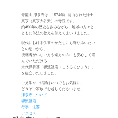
青龍山 淨泉寺は、1574年に開山された浄土
真宗（真宗大谷派）の寺院です。
約450年の歴史を歩みながら、地域の方々と
ともに仏法の教えを伝えてまいりました。
現代における供養のかたちにも寄り添いたい
との想いから、
後継者がいない方や遠方の方にも安心して選
んでいただける
永代供養墓「響流祖廟（こうるそびょう）」
を建立いたしました。
ご見学やご相談はいつでもお気軽に。
どうぞご家族でお越しくださいませ。
淨泉寺について
響流祖廟
行事・法要
アクセス