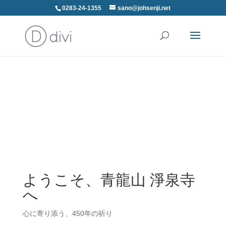
0283-24-1355
sano@johsenji.net
ようこそ、青龍山 淨泉寺
へ
心に寄り添う、450年の祈り