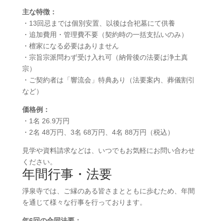
主な特徴：
・13回忌までは個別安置、以後は合祀墓にて供養
・追加費用・管理費不要（契約時の一括支払いのみ）
・檀家になる必要はありません
・宗旨宗派問わず受け入れ可（納骨後の法要は浄土真
宗）
・ご契約者は「響流会」特典あり（法要案内、葬儀割引
など）
価格例：
・1名 26.9万円
・2名 48万円、3名 68万円、4名 88万円（税込）
見学や資料請求などは、いつでもお気軽にお問い合わせ
ください。
年間行事・法要
淨泉寺では、ご縁のある皆さまとともに歩むため、年間
を通じて様々な行事を行っております。
年6回の合同法要：